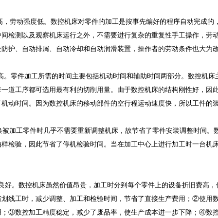
程度高，劳动强度低。数控机床对零件的加工是按事先编好的程序自动完成
中间检测以及观察机床运行之外，不需要进行复杂的重复性手工操作，劳
全防护、自动排屑、自动冷却和自动润滑装置，操作者的劳动条件也大为
率高。零件加工所需的时间主要包括机动时间和辅助时间两部分。数控机床
每一道工序都可选用最有利的切削用量。由于数控机床的结构刚性好，因
了机动时间。因为数控机床的移动部件的空行程运动速度快，所以工件的
被加工零件时几乎不需要重新调整机床，故节省了零件安装调整时间。数
抽样检验，因此节省了停机检验时间。当在加工中心上进行加工时一台机
益良好。数控机床虽然价值昂贵，加工时分到每个零件上的设备折旧费高，
省划线工时，减少调整、加工和检验时间，节省了直接生产费用；②使用
用；③数控加工精度稳定，减少了废品率，使生产成本进一步下降；④数