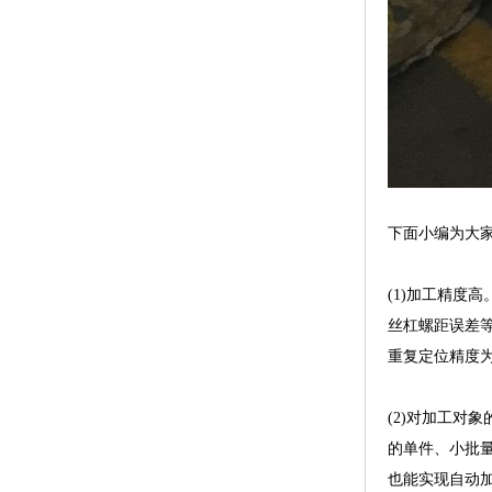
下面小编为大
(1)加工精度
丝杠螺距误差等
重复定位精度为0
(2)对加工
的单件、小批
也能实现自动