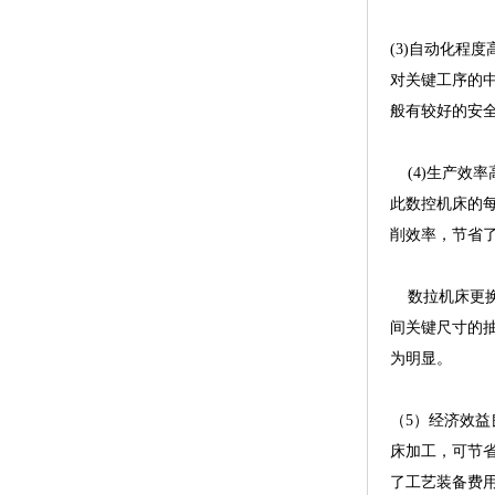
(3)自动化
对关键工序的
般有较好的安
(4)生产效
此数控机床的
削效率，节省
数拉机床更换
间关键尺寸的
为明显。
（5）经济效
床加工，可节
了工艺装备费