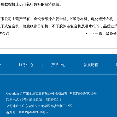
使用数控机床仍叮获得良好的经济效益。
限公司主营产品有：金银卡纸涂布复合机、K膜涂布机、电化铝涂布机、转
速干式复合机、簿膜纸张分切机、不干胶涂布复合机及洒水枪等，品质过
进金通
下一篇：
薄膜分
介
服务中心
产品中心
发展历程
|
|
|
|
Copyright © 广东金通实业有限公司 版权所有 粤ICP备09049510号
联系电话：0754-86161398 13502963211
公司地址：广东省汕头市龙湖区外砂华新工业区
备案号：
粤ICP备09049510号-2