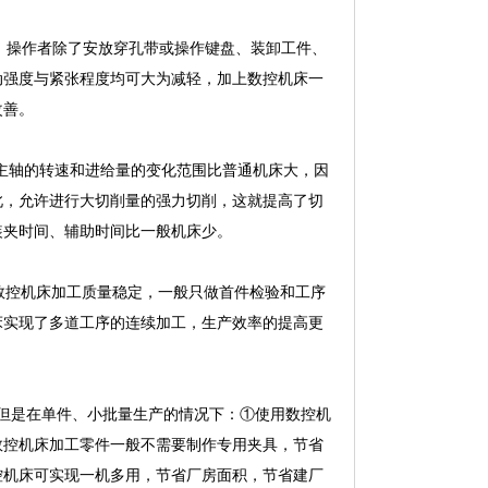
的，操作者除了安放穿孔带或操作键盘、装卸工件、
动强度与紧张程度均可大为减轻，加上数控机床一
改善。
主轴的转速和进给量的变化范围比普通机床大，因
此，允许进行大切削量的强力切削，这就提高了切
装夹时间、辅助时间比一般机床少。
控机床加工质量稳定，一般只做首件检验和工序
床实现了多道工序的连续加工，生产效率的提高更
但是在单件、小批量生产的情况下：①使用数控机
数控机床加工零件一般不需要制作专用夹具，节省
控机床可实现一机多用，节省厂房面积，节省建厂