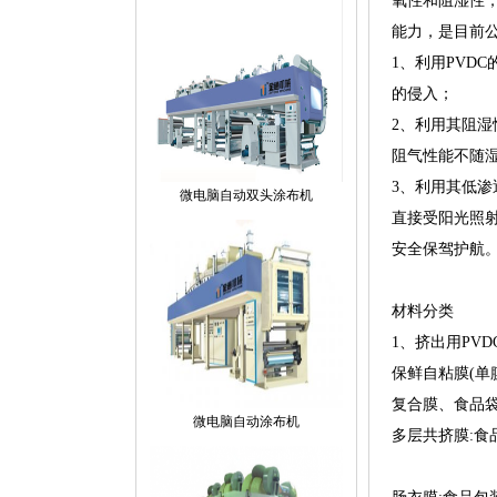
氧性和阻湿性
能力，是目前
1、利用PV
的侵入；
2、利用其阻
阻气性能不随
3、利用其低
微电脑自动双头涂布机
直接受阳光照射
安全保驾护航
材料分类
1、挤出用PVD
保鲜自粘膜(单
复合膜、食品袋
微电脑自动涂布机
多层共挤膜:食