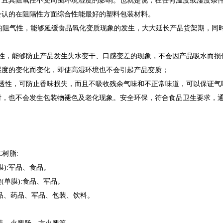
，且其阻氧性不受周围环境湿度的影响。也就是说，在任何温度或湿度条
公认的在阻隔性方面综合性能最好的塑料包装材料。
DC的阻气性，能够延缓食品氧化变质现象的发生，大大延长产品货架期，
湿性，能够防止产品发生失水变干、口感变差的现象，不会因产品吸水而损
湿度的变化而变化，即使高湿环境也不会引起产品变质；
渗透性，可防止香味损失，而且不吸收残余气味和不正常味道，可以保证气
，也不会发生包装物褪色及老化现象。安全环保，符合食品卫生要求，通过
。
C树脂:
膜):军品、食品。
(单膜):食品、军品。
品、药品、军品、包装、饮料。