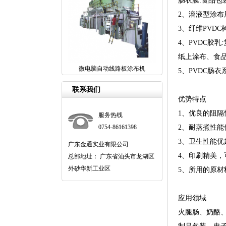
肠衣膜:食品包
2、溶液型涂布
3、纤维PVD
4、PVDC胶
纸上涂布、食
微电脑自动线路板涂布机
5、PVDC肠
联系我们
优势特点
1、优良的阻
服务热线
0754-86161398
2、耐蒸煮性能
3、卫生性能优越
广东金通实业有限公司
4、印刷精美
总部地址： 广东省汕头市龙湖区
外砂华新工业区
5、所用的原材料
应用领域
火腿肠、奶酪