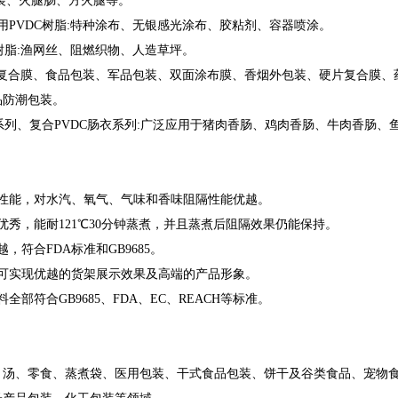
装、火腿肠、方火腿等。
用PVDC树脂:特种涂布、无银感光涂布、胶粘剂、容器喷涂。
C树脂:渔网丝、阻燃织物、人造草坪。
乳:复合膜、食品包装、军品包装、双面涂布膜、香烟外包装、硬片复合膜
品防潮包装。
衣系列、复合PVDC肠衣系列:广泛应用于猪肉香肠、鸡肉香肠、牛肉香肠、
隔性能，对水汽、氧气、气味和香味阻隔性能优越。
优秀，能耐121℃30分钟蒸煮，并且蒸煮后阻隔效果仍能保持。
，符合FDA标准和GB9685。
，可实现优越的货架展示效果及高端的产品形象。
全部符合GB9685、FDA、EC、REACH等标准。
、汤、零食、蒸煮袋、医用包装、干式食品包装、饼干及谷类食品、宠物